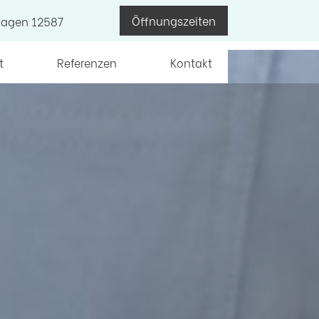
Öffnungszeiten
shagen
12587
t
Referenzen
Kontakt