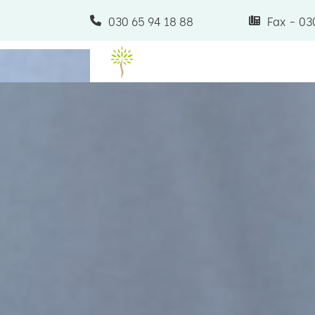
030 65 94 18 88
Fax -
03