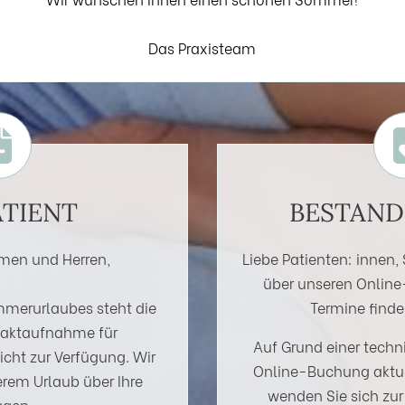
Das Praxisteam
TIENT
BESTAND
men und Herren,
Liebe Patienten: innen
über unseren Online
merurlaubes steht die
Termine find
taktaufnahme für
Auf Grund einer techn
icht zur Verfügung. Wir
Online-Buchung aktuel
rem Urlaub über Ihre
wenden Sie sich zu
agen.