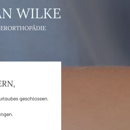
AN WILKE
NDERORTHOPÄDIE
ERN,
urlaubes geschlossen.
ungen.